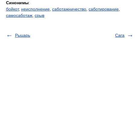
Синонимы
:
бойкот
,
неисполнение
,
саботажничество
,
саботирование
,
самосаботаж
,
срыв
Рыцарь
Сага