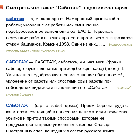
Смотреть что такое "Саботаж" в других словарях:
саботаж
— а, м. sabotage m. Намеренный срыв какой л.
работы; уклонение от работы или умышленно
недобросовестное выполнение ее. БАС 1. Первонач.
нежелание работать в знак протеста против чего л. выражалось
стуком башмаков. Крысин 1998. Один из них… …
Исторический
словарь галлицизмов русского языка
САБОТАЖ
— САБОТАЖ, саботажа, мн. нет, муж. (франц.
sabotage, букв. шлепанье при ходьбе; срн. сабо) (неол.). 1.
Умышленно недобросовестное исполнение обязанностей,
уклонение от работы или злостный срыв работы при
соблюдении видимости выполнения ее. «Саботаж …
Толковый
словарь Ушакова
САБОТАЖ
— (фр., от sabot тормоз). Прием, борьбы труда с
капиталом, состоящий в нанесении нанимателям всяческих
убытков и притом такими способами, которые не
предусмотрены прямо уголовным законом. Словарь
иностранных слов, вошедших в состав русского языка.… …