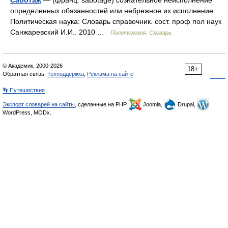
Саботаж
— (франц. sabotage) сознательное неисполнение
определенных обязанностей или небрежное их исполнение.
Политическая наука: Словарь справочник. сост. проф пол наук
Санжаревский И.И.. 2010 …
Политология. Словарь.
© Академик, 2000-2026
18+
Обратная связь:
Техподдержка
,
Реклама на сайте
👣 Путешествия
Экспорт словарей на сайты
, сделанные на PHP,
Joomla,
Drupal,
WordPress, MODx.